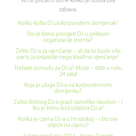
svi će pričati o tome koliko je dobra bila
zabava.
Koliko košta DJ za korporativni domjenak?
Što je bitno prenijeti DJ-u prilikom
organizacije eventa?
Želite DJ-a za vjenčanje – ali da to bude više
party za prijatelje nego klasično vjenčanje?
Trebate ponudu za DJ-a? Može – stiže u roku
24 sata!
Koja je uloga DJ-a na korporativnom
domjenku?
Zašto dobrog DJ-a gradi raznoliko iskustvo – i
što je bitno kod odabira DJ-a?
Kolika je cijena DJ-a u Hrvatskoj – i što sve
utječe na cijenu?